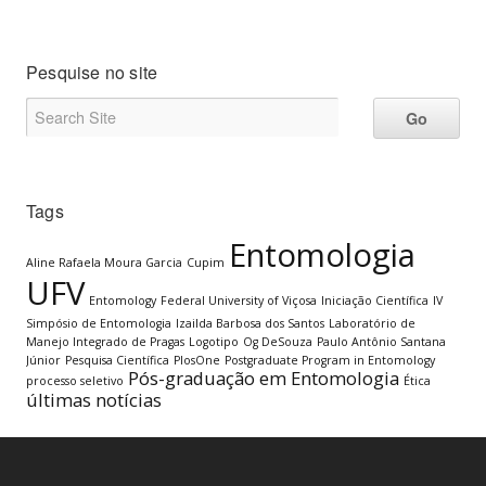
Pesquise no site
Tags
Entomologia
Aline Rafaela Moura Garcia
Cupim
UFV
Entomology
Federal University of Viçosa
Iniciação Científica
IV
Simpósio de Entomologia
Izailda Barbosa dos Santos
Laboratório de
Manejo Integrado de Pragas
Logotipo
Og DeSouza
Paulo Antônio Santana
Júnior
Pesquisa Científica
PlosOne
Postgraduate Program in Entomology
Pós-graduação em Entomologia
processo seletivo
Ética
últimas notícias