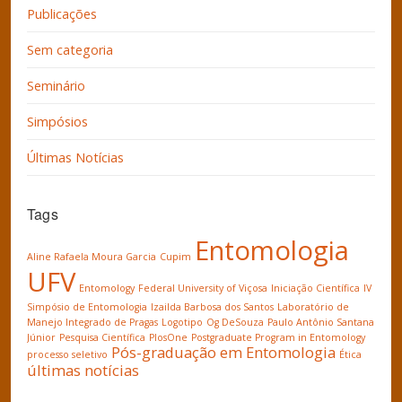
Publicações
Sem categoria
Seminário
Simpósios
Últimas Notícias
Tags
Entomologia
Aline Rafaela Moura Garcia
Cupim
UFV
Entomology
Federal University of Viçosa
Iniciação Científica
IV
Simpósio de Entomologia
Izailda Barbosa dos Santos
Laboratório de
Manejo Integrado de Pragas
Logotipo
Og DeSouza
Paulo Antônio Santana
Júnior
Pesquisa Científica
PlosOne
Postgraduate Program in Entomology
Pós-graduação em Entomologia
processo seletivo
Ética
últimas notícias