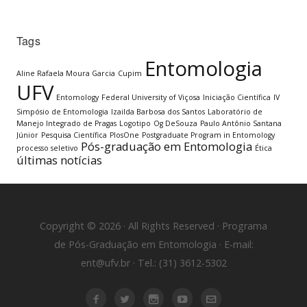
Tags
Entomologia
Aline Rafaela Moura Garcia
Cupim
UFV
Entomology
Federal University of Viçosa
Iniciação Científica
IV
Simpósio de Entomologia
Izailda Barbosa dos Santos
Laboratório de
Manejo Integrado de Pragas
Logotipo
Og DeSouza
Paulo Antônio Santana
Júnior
Pesquisa Científica
PlosOne
Postgraduate Program in Entomology
Pós-graduação em Entomologia
processo seletivo
Ética
últimas notícias
Copyright © 2026 · All Rights Reserved · Programa
de Pós-Graduação em Entomologia · E-mail:
ent@ufv.br · Tel.: (31) 3612-5302