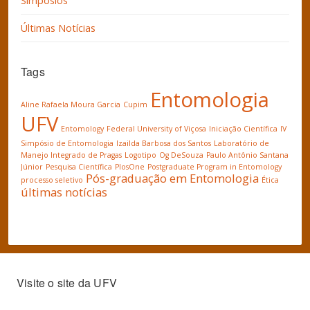
Simpósios
Últimas Notícias
Tags
Entomologia
Aline Rafaela Moura Garcia
Cupim
UFV
Entomology
Federal University of Viçosa
Iniciação Científica
IV
Simpósio de Entomologia
Izailda Barbosa dos Santos
Laboratório de
Manejo Integrado de Pragas
Logotipo
Og DeSouza
Paulo Antônio Santana
Júnior
Pesquisa Científica
PlosOne
Postgraduate Program in Entomology
Pós-graduação em Entomologia
processo seletivo
Ética
últimas notícias
Visite o site da UFV