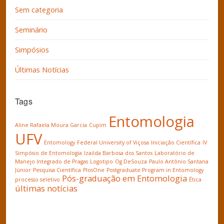
Sem categoria
Seminário
Simpósios
Últimas Notícias
Tags
Entomologia
Aline Rafaela Moura Garcia
Cupim
UFV
Entomology
Federal University of Viçosa
Iniciação Científica
IV
Simpósio de Entomologia
Izailda Barbosa dos Santos
Laboratório de
Manejo Integrado de Pragas
Logotipo
Og DeSouza
Paulo Antônio Santana
Júnior
Pesquisa Científica
PlosOne
Postgraduate Program in Entomology
Pós-graduação em Entomologia
processo seletivo
Ética
últimas notícias