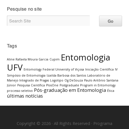
Pesquise no site
Tags
Entomologia
Aline Rafaela Moura Garcia
Cupim
UFV
Entomology
Federal University of Viçosa
Iniciação Científica
IV
Simpósio de Entomologia
Izailda Barbosa dos Santos
Laboratório de
Manejo Integrado de Pragas
Logotipo
Og DeSouza
Paulo Antônio Santana
Júnior
Pesquisa Científica
PlosOne
Postgraduate Program in Entomology
Pós-graduação em Entomologia
processo seletivo
Ética
últimas notícias
Copyright © 2026 · All Rights Reserved · Programa