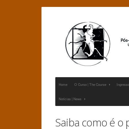
Home
O Curso | The Course
Ingresso


Notícias | News


Saiba como é o p