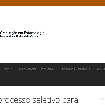
 | Entry
Para estudantes | For students
Pesquisa | Research
Portal 






rocesso seletivo para
Ca