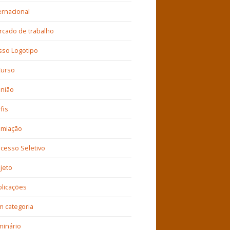
ernacional
cado de trabalho
sso Logotipo
Curso
inião
fis
emiação
cesso Seletivo
jeto
licações
 categoria
minário