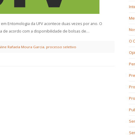
Int
Mer
 em Entomologia da UFV acontece duas vezes por ano. O
No
a de acordo com a disponibilidade de bolsas de…
O 
Aline Rafaela Moura Garcia
,
processo seletivo
Op
Per
Pr
Pro
Pro
Pub
Sem
Se