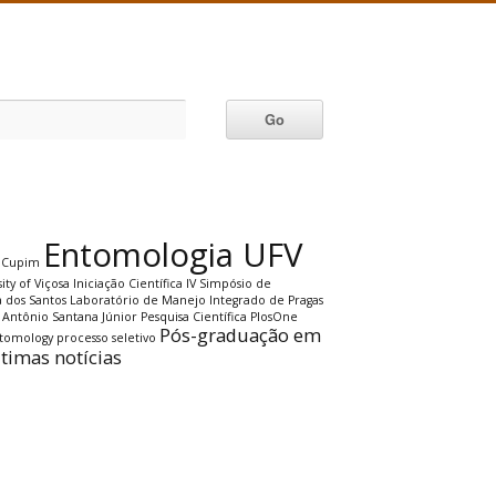
Entomologia UFV
Cupim
ity of Viçosa
Iniciação Científica
IV Simpósio de
a dos Santos
Laboratório de Manejo Integrado de Pragas
 Antônio Santana Júnior
Pesquisa Científica
PlosOne
Pós-graduação em
ntomology
processo seletivo
ltimas notícias