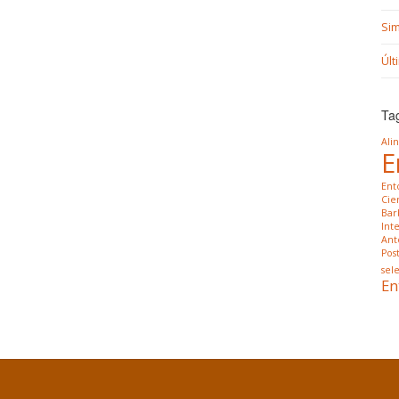
Si
Últ
Ta
Ali
E
Ent
Cien
Bar
Int
Ant
Pos
sele
En