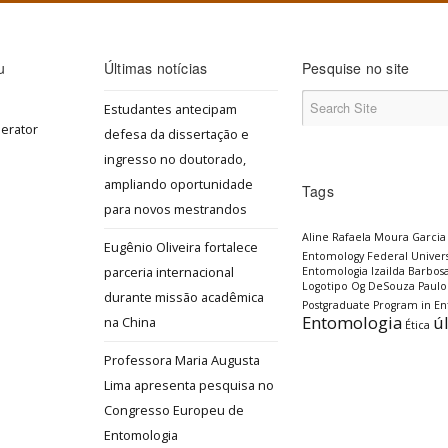
u
Últimas notícias
Pesquise no site
Estudantes antecipam
defesa da dissertação e
ingresso no doutorado,
ampliando oportunidade
Tags
para novos mestrandos
Aline Rafaela Moura Garcia
Eugênio Oliveira fortalece
Entomology
Federal Univers
parceria internacional
Entomologia
Izailda Barbos
Logotipo
Og DeSouza
Paulo
durante missão acadêmica
Postgraduate Program in E
Entomologia
ú
na China
Ética
Professora Maria Augusta
Lima apresenta pesquisa no
Congresso Europeu de
Entomologia