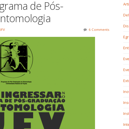
ograma de Pós-
Art
ntomologia
De
Dis
UFV
6 Comments
Eg
En
Ev
Ev
Ex
Ino
In
Ins
Int