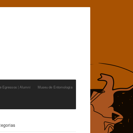
de Egressos | Alumni
Museu de Entomologia
tegorias