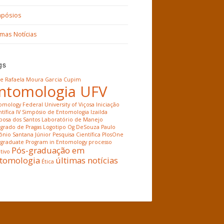
mpósios
imas Notícias
gs
ne Rafaela Moura Garcia
Cupim
ntomologia UFV
omology
Federal University of Viçosa
Iniciação
tífica
IV Simpósio de Entomologia
Izailda
bosa dos Santos
Laboratório de Manejo
egrado de Pragas
Logotipo
Og DeSouza
Paulo
ônio Santana Júnior
Pesquisa Científica
PlosOne
tgraduate Program in Entomology
processo
Pós-graduação em
tivo
tomologia
últimas notícias
Ética