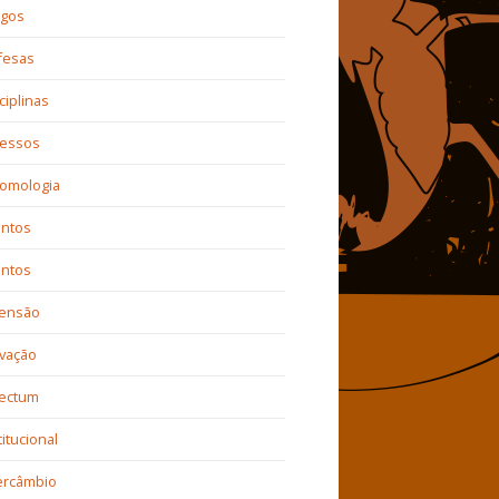
igos
fesas
ciplinas
ressos
tomologia
entos
entos
tensão
vação
sectum
titucional
ercâmbio