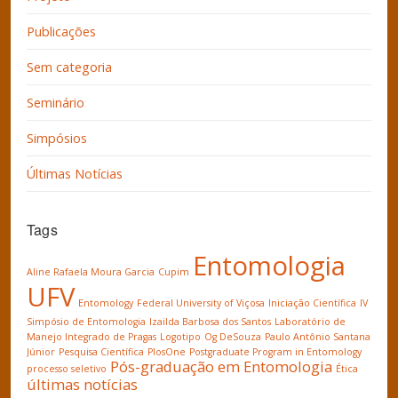
Publicações
Sem categoria
Seminário
Simpósios
Últimas Notícias
Tags
Entomologia
Aline Rafaela Moura Garcia
Cupim
UFV
Entomology
Federal University of Viçosa
Iniciação Científica
IV
Simpósio de Entomologia
Izailda Barbosa dos Santos
Laboratório de
Manejo Integrado de Pragas
Logotipo
Og DeSouza
Paulo Antônio Santana
Júnior
Pesquisa Científica
PlosOne
Postgraduate Program in Entomology
Pós-graduação em Entomologia
processo seletivo
Ética
últimas notícias