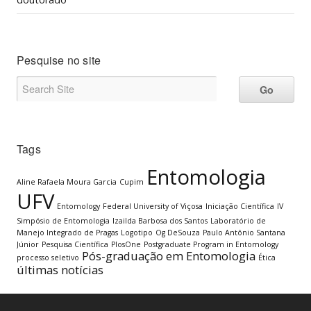
Pesquise no site
Tags
Entomologia
Aline Rafaela Moura Garcia
Cupim
UFV
Entomology
Federal University of Viçosa
Iniciação Científica
IV
Simpósio de Entomologia
Izailda Barbosa dos Santos
Laboratório de
Manejo Integrado de Pragas
Logotipo
Og DeSouza
Paulo Antônio Santana
Júnior
Pesquisa Científica
PlosOne
Postgraduate Program in Entomology
Pós-graduação em Entomologia
processo seletivo
Ética
últimas notícias