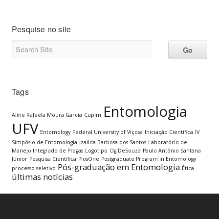
Pesquise no site
Tags
Entomologia
Aline Rafaela Moura Garcia
Cupim
UFV
Entomology
Federal University of Viçosa
Iniciação Científica
IV
Simpósio de Entomologia
Izailda Barbosa dos Santos
Laboratório de
Manejo Integrado de Pragas
Logotipo
Og DeSouza
Paulo Antônio Santana
Júnior
Pesquisa Científica
PlosOne
Postgraduate Program in Entomology
Pós-graduação em Entomologia
processo seletivo
Ética
últimas notícias