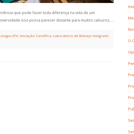
Int
xperiência que pode fazer toda diferença na vida de um
Mer
versidade isso possa parecer distante para muitos calouros,…
No
ologia UFV
,
Iniciação Científica
,
Laboratório de Manejo Integrado
O 
Op
Per
Pr
Pro
Pro
Pub
Sem
Se