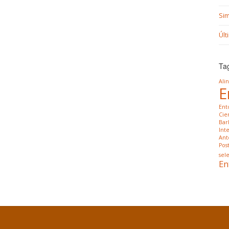
Si
Últ
Ta
Ali
E
Ent
Cien
Bar
Int
Ant
Pos
sele
En