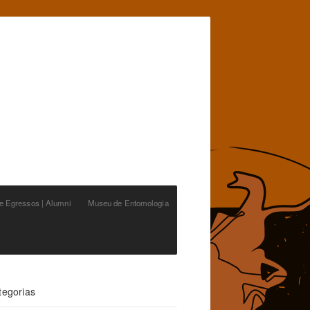
de Egressos | Alumni
Museu de Entomologia
tegorias