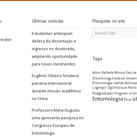
u
Últimas notícias
Pesquise no site
Estudantes antecipam
defesa da dissertação e
ingresso no doutorado,
ampliando oportunidade
Tags
para novos mestrandos
Aline Rafaela Moura Garcia
Eugênio Oliveira fortalece
Entomology
Federal Univers
parceria internacional
Entomologia
Izailda Barbos
Logotipo
Og DeSouza
Paulo
durante missão acadêmica
Postgraduate Program in E
Entomologia
ú
na China
Ética
Professora Maria Augusta
Lima apresenta pesquisa no
Congresso Europeu de
Entomologia