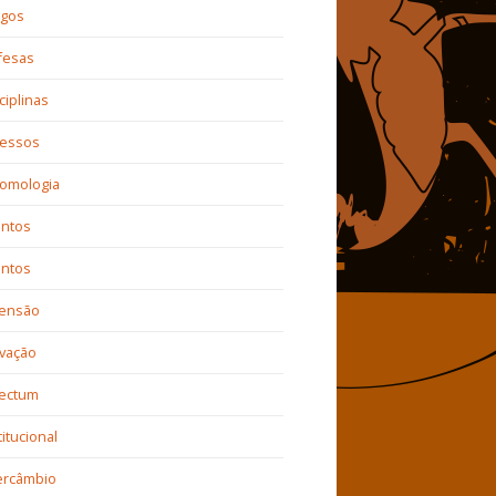
igos
fesas
ciplinas
ressos
tomologia
entos
entos
tensão
vação
sectum
titucional
ercâmbio