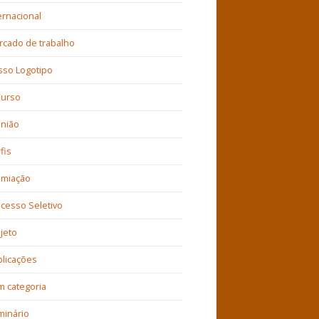
ernacional
cado de trabalho
sso Logotipo
Curso
inião
fis
emiação
cesso Seletivo
jeto
licações
 categoria
minário