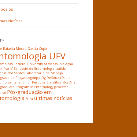
mpósios
imas Notícias
gs
ne Rafaela Moura Garcia
Cupim
ntomologia UFV
omology
Federal University of Viçosa
Iniciação
tífica
IV Simpósio de Entomologia
Izailda
bosa dos Santos
Laboratório de Manejo
egrado de Pragas
Logotipo
Og DeSouza
Paulo
ônio Santana Júnior
Pesquisa Científica
PlosOne
tgraduate Program in Entomology
processo
Pós-graduação em
tivo
tomologia
últimas notícias
Ética