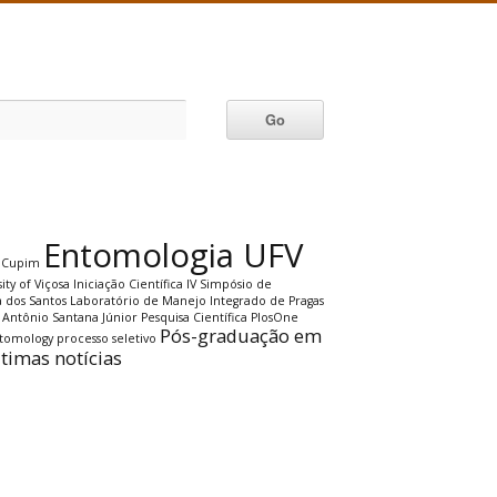
Entomologia UFV
Cupim
ity of Viçosa
Iniciação Científica
IV Simpósio de
a dos Santos
Laboratório de Manejo Integrado de Pragas
 Antônio Santana Júnior
Pesquisa Científica
PlosOne
Pós-graduação em
ntomology
processo seletivo
ltimas notícias