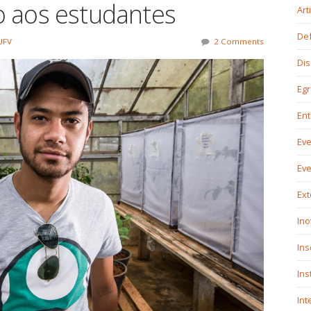
 aos estudantes
Art
De
UFV
2 Comments
Dis
Eg
En
Ev
Ev
Ex
Ino
In
Ins
Int