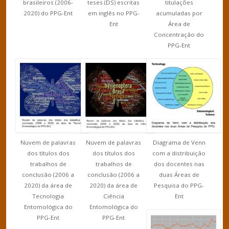
brasileiros (2006-
teses (DS) escritas
titulações
2020) do PPG-Ent
em inglês no PPG-
acumuladas por
Ent
Área de
Concentração do
PPG-Ent
Nuvem de palavras
Nuvem de palavras
Diagrama de Venn
dos títulos dos
dos títulos dos
com a distribuição
trabalhos de
trabalhos de
dos docentes nas
conclusão (2006 a
conclusão (2006 a
duas Áreas de
2020) da área de
2020) da área de
Pesquisa do PPG-
Tecnologia
Ciência
Ent
Entomológica do
Entomológica do
PPG-Ent
PPG-Ent