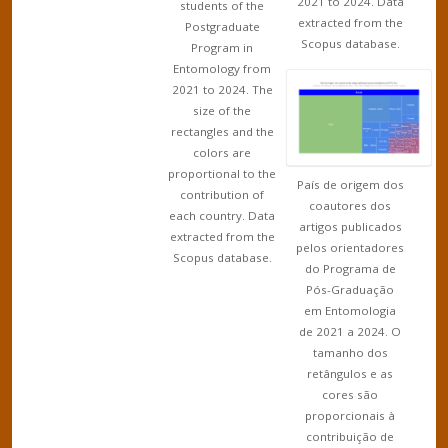
2021 to 2024. Data
students of the
extracted from the
Postgraduate
Scopus database.
Program in
Entomology from
2021 to 2024. The
size of the
rectangles and the
colors are
proportional to the
País de origem dos
contribution of
coautores dos
each country. Data
artigos publicados
extracted from the
pelos orientadores
Scopus database.
do Programa de
Pós-Graduação
em Entomologia
de 2021 a 2024. O
tamanho dos
retângulos e as
cores são
proporcionais à
contribuição de