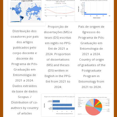
Proporção de
País de origem de
Distribuição dos
dissertações (MS) e
Egressos do
coautores por país
teses (DS) escritas
Programa de Pós-
dos artigos
em inglês no PPG-
Graduação em
publicados pelo
Ent de 2021 a
Entomologia de
corpo docente e
2024. Proportion
2021 a 2024.
discente do
of dissertations
Country of origin
Programa de Pós-
(MS) and theses
of graduates of the
Graduação em
(DS) written in
Postgraduate
Entomologia de
English in the PPG-
Program in
2021 a 2024.
Ent from 2021 to
Entomology from
Dados extraídos
2024.
2021 to 2024.
da base de dados
Scopus. /
Distribution of co-
authors by country
of articles