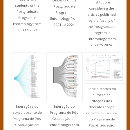
students of the
institutions
students of the
Postgraduate
considering the
Postgraduate
Program in
articles published
Program in
Entomology from
by the faculty of
Entomology from
2021 to 2024.
the Postgraduate
2021 to 2024.
Program in
Entomology from
2021 to 2024.
Série histórica do
número de
citações dos
Interação do
Interações do
docentes corpo
Programa de Pós-
corpo docente do
docente e discente
Graduação em
Programa de Pós-
do Programa de
Entomologia com
Graduação em
Pós-Graduação