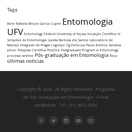
Tags
Entomologia
Aline Rafaela Moura Garcia
Cupim
UFV
Entomology
Federal University of Viçosa
Iniciação Científica
IV
Simpósio de Entomologia
Izailda Barbosa dos Santos
Laboratório de
Manejo Integrado de Pragas
Logotipo
Og DeSouza
Paulo Antônio Santana
Júnior
Pesquisa Científica
PlosOne
Postgraduate Program in Entomology
Pós-graduação em Entomologia
processo seletivo
Ética
últimas notícias
Copyright © 2026 · All Rights Reserved · Programa
de Pós-Graduação em Entomologia · E-mail:
ent@ufv.br · Tel.: (31) 3612-5302