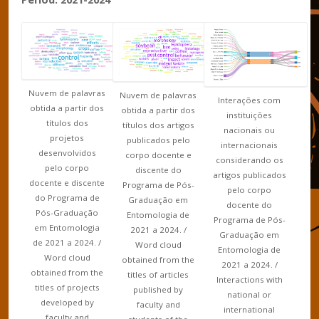
Nuvem de palavras
Nuvem de palavras
Interações com
obtida a partir dos
obtida a partir dos
instituições
títulos dos
títulos dos artigos
nacionais ou
projetos
publicados pelo
internacionais
desenvolvidos
corpo docente e
considerando os
pelo corpo
discente do
artigos publicados
docente e discente
Programa de Pós-
pelo corpo
do Programa de
Graduação em
docente do
Pós-Graduação
Entomologia de
Programa de Pós-
em Entomologia
2021 a 2024. /
Graduação em
de 2021 a 2024. /
Word cloud
Entomologia de
Word cloud
obtained from the
2021 a 2024. /
obtained from the
titles of articles
Interactions with
titles of projects
published by
national or
developed by
faculty and
international
faculty and