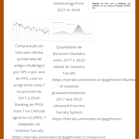
Entomology from
2021 to 2024.
Comparação do
Quantidade de
indicador Média
discentes titulados
ponderada de
entre 2017 e 2023
artigos (IndArtigo)
obtida do Sistema
por DPs e por ano
Tarrafa
do PPG com os
(https://tarrafa.unimontes.br/ppg/home)./Number
programas nota 7
of students
no período de
graduated between
2017 a 2024.
2017 and 2023
Ranking de PPGs
obtained from the
nota 7 na Ciências
Tarrafa System
agrárias I (CSPES). *
(https://tarrafa.unimontes.br/ppg/home).
adaptado do
Sistema Tarrafa
(https://tarrafa.unimontes.br/ppg/home)./Comparison