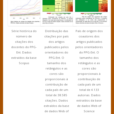
Série histórica do
Distribuição das
País de origem dos
número de
citações por país
coautores dos
citações dos
dos artigos
artigos publicados
docentes do PPG-
publicados pelos
pelos orientadores
Ent. Dados
orientadores do
do PPG-Ent. O
extraídos da base
PPG-Ent. O
tamanho dos
Scopus
tamanho dos
retângulos e as
retângulos e as
cores são
cores são
proporcionais à
proporcionais à
contribuição de
contribuição de
cada país de um
cada país de um
total de 4.133
total de 38.585
autorias. Dados
citações. Dados
extraídos da base
extraídos da base
de dados Web of
de dados Web of
Science