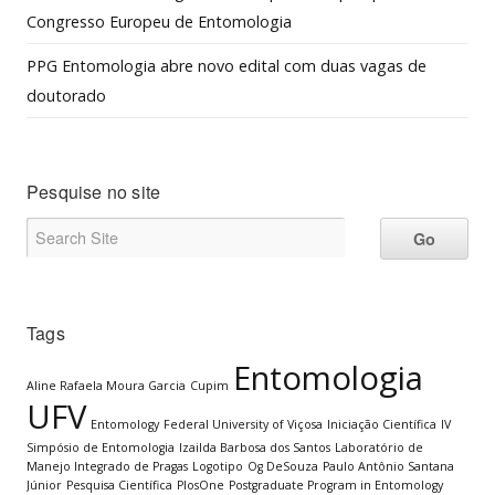
Congresso Europeu de Entomologia
PPG Entomologia abre novo edital com duas vagas de
doutorado
Pesquise no site
Tags
Entomologia
Aline Rafaela Moura Garcia
Cupim
UFV
Entomology
Federal University of Viçosa
Iniciação Científica
IV
Simpósio de Entomologia
Izailda Barbosa dos Santos
Laboratório de
Manejo Integrado de Pragas
Logotipo
Og DeSouza
Paulo Antônio Santana
Júnior
Pesquisa Científica
PlosOne
Postgraduate Program in Entomology