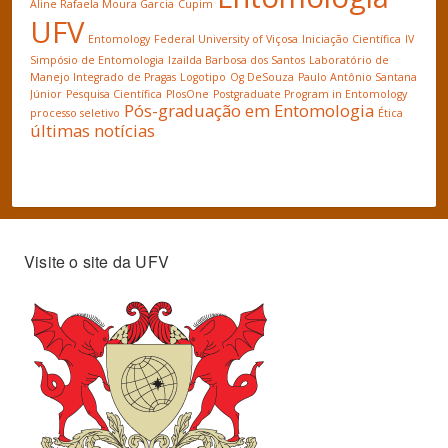
Aline Rafaela Moura Garcia
Cupim
UFV
Entomology
Federal University of Viçosa
Iniciação Científica
IV
Simpósio de Entomologia
Izailda Barbosa dos Santos
Laboratório de
Manejo Integrado de Pragas
Logotipo
Og DeSouza
Paulo Antônio Santana
Júnior
Pesquisa Científica
PlosOne
Postgraduate Program in Entomology
Pós-graduação em Entomologia
processo seletivo
Ética
últimas notícias
Visite o site da UFV