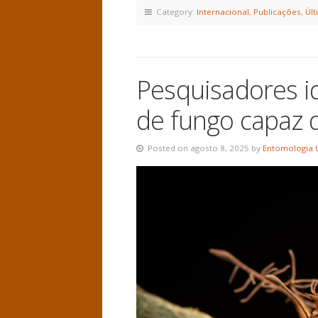
Category:
Internacional
,
Publicações
,
Últ
Pesquisadores i
de fungo capaz 
Posted on agosto 8, 2025 by
Entomologia 