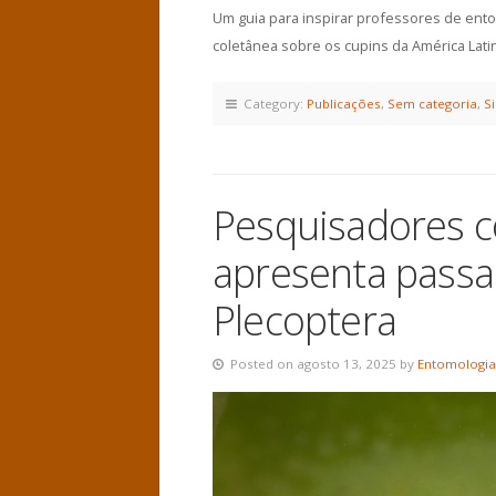
Um guia para inspirar professores de ent
coletânea sobre os cupins da América La
Category:
Publicações
,
Sem categoria
,
S
Pesquisadores c
apresenta passa
Plecoptera
Posted on agosto 13, 2025 by
Entomologia