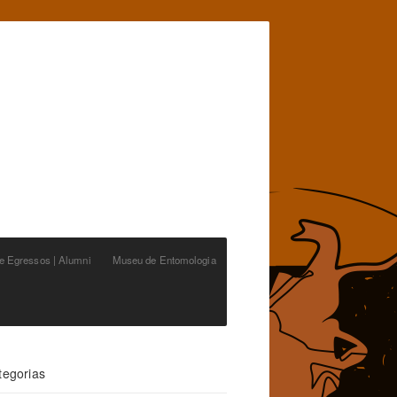
de Egressos | Alumni
Museu de Entomologia
tegorias