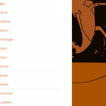
igos
fesas
ciplinas
ressos
tomologia
entos
entos
tensão
vação
sectum
titucional
ercâmbio