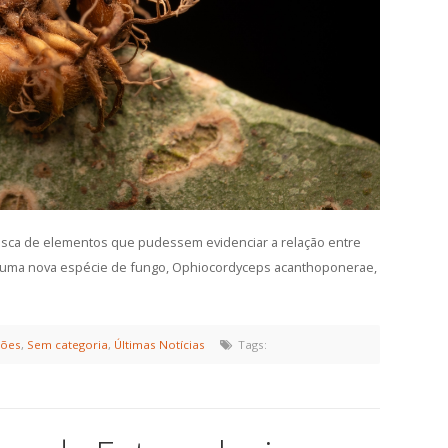
usca de elementos que pudessem evidenciar a relação entre
e uma nova espécie de fungo, Ophiocordyceps acanthoponerae,
ções
,
Sem categoria
,
Últimas Notícias
Tags: