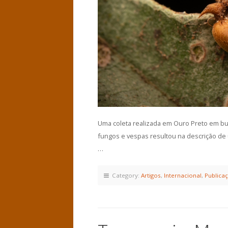
Uma coleta realizada em Ouro Preto em b
fungos e vespas resultou na descrição d
…
Category:
Artigos
,
Internacional
,
Publica