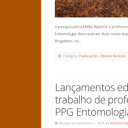
A pesquisadora Mellis Rippel e o profess
Entomologia, descreveram duas novas espé
Brigadeiro, na…
Category:
Publicações
,
Últimas Notícias
Lançamentos edi
trabalho de pro
PPG Entomologi
Posted on setembro 1, 2025 by
Entomolog