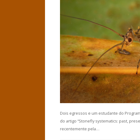
Dois egressos e um estudante do Program
do artigo “Stonefly systematics: past, pres
recentemente pela…