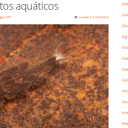
tos aquáticos
Art
De
gia UFV
Leave a Comment
Dis
Eg
En
Ev
Ev
Ex
Ino
In
Ins
Int