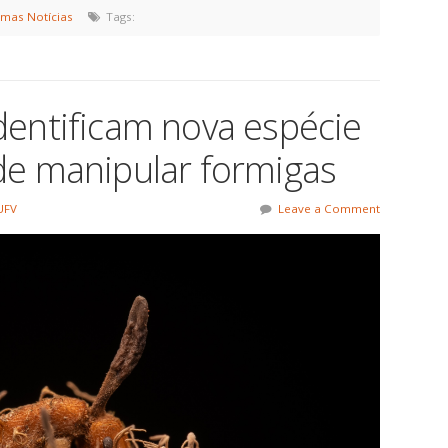
imas Notícias
Tags:
dentificam nova espécie
de manipular formigas
UFV
Leave a Comment