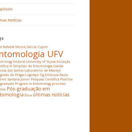
mpósios
imas Notícias
gs
ne Rafaela Moura Garcia
Cupim
ntomologia UFV
omology
Federal University of Viçosa
Iniciação
tífica
IV Simpósio de Entomologia
Izailda
bosa dos Santos
Laboratório de Manejo
egrado de Pragas
Logotipo
Og DeSouza
Paulo
ônio Santana Júnior
Pesquisa Científica
PlosOne
tgraduate Program in Entomology
processo
Pós-graduação em
tivo
tomologia
últimas notícias
Ética