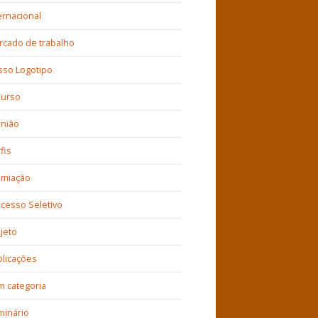
ernacional
cado de trabalho
sso Logotipo
Curso
inião
fis
emiação
cesso Seletivo
jeto
licações
 categoria
minário