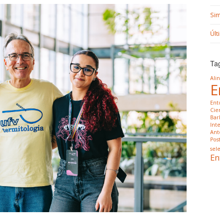
Si
Últ
Ta
Ali
E
Ent
Cien
Bar
Int
Ant
Pos
sele
En