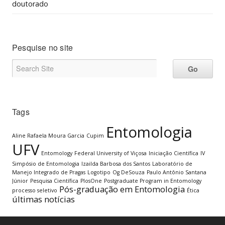
doutorado
Pesquise no site
Tags
Entomologia
Aline Rafaela Moura Garcia
Cupim
UFV
Entomology
Federal University of Viçosa
Iniciação Científica
IV
Simpósio de Entomologia
Izailda Barbosa dos Santos
Laboratório de
Manejo Integrado de Pragas
Logotipo
Og DeSouza
Paulo Antônio Santana
Júnior
Pesquisa Científica
PlosOne
Postgraduate Program in Entomology
Pós-graduação em Entomologia
processo seletivo
Ética
últimas notícias