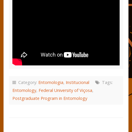
Category:
Entomologia
,
Institucional
Tags:
Entomology
,
Federal University of Viçosa
,
Postgraduate Program in Entomology