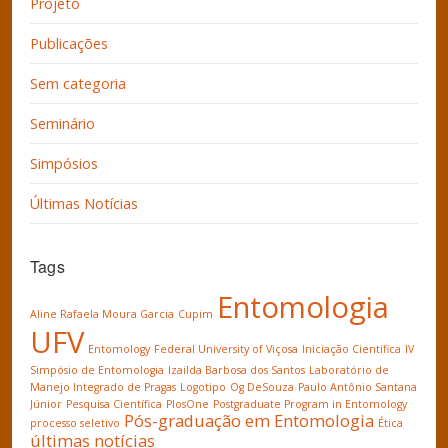
Projeto
Publicações
Sem categoria
Seminário
Simpósios
Últimas Notícias
Tags
Entomologia
Aline Rafaela Moura Garcia
Cupim
UFV
Entomology
Federal University of Viçosa
Iniciação Científica
IV
Simpósio de Entomologia
Izailda Barbosa dos Santos
Laboratório de
Manejo Integrado de Pragas
Logotipo
Og DeSouza
Paulo Antônio Santana
Júnior
Pesquisa Científica
PlosOne
Postgraduate Program in Entomology
Pós-graduação em Entomologia
processo seletivo
Ética
últimas notícias