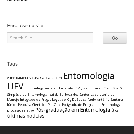
Pesquise no site
Tags
Entomologia
Aline Rafaela Moura Garcia
Cupim
UFV
Entomology
Federal University of Viçosa
Iniciação Científica
IV
Simpósio de Entomologia
Izailda Barbosa dos Santos
Laboratório de
Manejo Integrado de Pragas
Logotipo
Og DeSouza
Paulo Antônio Santana
Júnior
Pesquisa Científica
PlosOne
Postgraduate Program in Entomology
Pós-graduação em Entomologia
processo seletivo
Ética
últimas notícias