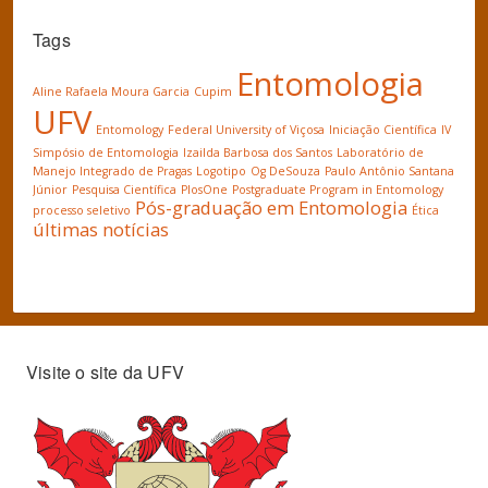
Tags
Entomologia
Aline Rafaela Moura Garcia
Cupim
UFV
Entomology
Federal University of Viçosa
Iniciação Científica
IV
Simpósio de Entomologia
Izailda Barbosa dos Santos
Laboratório de
Manejo Integrado de Pragas
Logotipo
Og DeSouza
Paulo Antônio Santana
Júnior
Pesquisa Científica
PlosOne
Postgraduate Program in Entomology
Pós-graduação em Entomologia
processo seletivo
Ética
últimas notícias
Visite o site da UFV