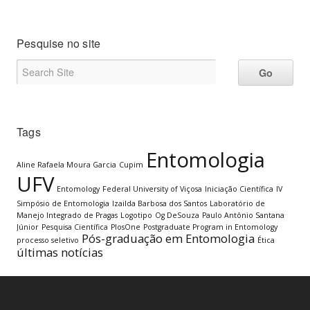
Pesquise no site
Tags
Entomologia
Aline Rafaela Moura Garcia
Cupim
UFV
Entomology
Federal University of Viçosa
Iniciação Científica
IV
Simpósio de Entomologia
Izailda Barbosa dos Santos
Laboratório de
Manejo Integrado de Pragas
Logotipo
Og DeSouza
Paulo Antônio Santana
Júnior
Pesquisa Científica
PlosOne
Postgraduate Program in Entomology
Pós-graduação em Entomologia
processo seletivo
Ética
últimas notícias