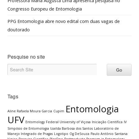
Professora Maria Augusta Lima apresenta pesquisa no
Congresso Europeu de Entomologia
PPG Entomologia abre novo edital com duas vagas de
doutorado
Pesquise no site
Tags
Entomologia
Aline Rafaela Moura Garcia
Cupim
UFV
Entomology
Federal University of Viçosa
Iniciação Científica
IV
Simpósio de Entomologia
Izailda Barbosa dos Santos
Laboratório de
Manejo Integrado de Pragas
Logotipo
Og DeSouza
Paulo Antônio Santana
Júnior
Pesquisa Científica
PlosOne
Postgraduate Program in Entomology