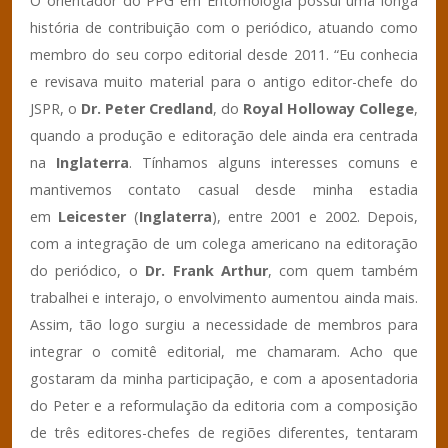
O orientador do PPG em Entomologia possui uma longa
história de contribuição com o periódico, atuando como
membro do seu corpo editorial desde 2011. “Eu conhecia
e revisava muito material para o antigo editor-chefe do
JSPR, o
Dr. Peter Credland
, do
Royal Holloway College
,
quando a produção e editoração dele ainda era centrada
na
Inglaterra
. Tínhamos alguns interesses comuns e
mantivemos contato casual desde minha estadia
em
Leicester
(
Inglaterra
), entre 2001 e 2002. Depois,
com a integração de um colega americano na editoração
do periódico, o
Dr. Frank Arthur
, com quem também
trabalhei e interajo, o envolvimento aumentou ainda mais.
Assim, tão logo surgiu a necessidade de membros para
integrar o comitê editorial, me chamaram. Acho que
gostaram da minha participação, e com a aposentadoria
do Peter e a reformulação da editoria com a composição
de três editores-chefes de regiões diferentes, tentaram