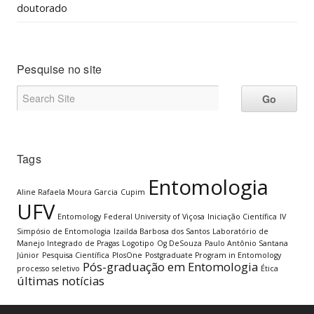
doutorado
Pesquise no site
Tags
Entomologia
Aline Rafaela Moura Garcia
Cupim
UFV
Entomology
Federal University of Viçosa
Iniciação Científica
IV
Simpósio de Entomologia
Izailda Barbosa dos Santos
Laboratório de
Manejo Integrado de Pragas
Logotipo
Og DeSouza
Paulo Antônio Santana
Júnior
Pesquisa Científica
PlosOne
Postgraduate Program in Entomology
Pós-graduação em Entomologia
processo seletivo
Ética
últimas notícias