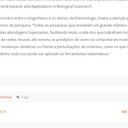
neral Aspects and Applications in Biological Sciences”).
ncontro entre o engenheiro e os alunos da Entomologia, chama a atenção
cessos de pesquisa. “Todas as pesquisas que envolvam um grande número 
 das abordagens bayesianas, facilitando muito a vida dos que trabalham no
to de redes neurais até mesmo as predições de como se comportaram inset
e a mudanças climáticas ou frente a perturbações de sistemas, como os q
inho, tudo isso pode ser aplicado às ferramentas matemáticas.”
Notícias
Tags:
21/1
SEB 