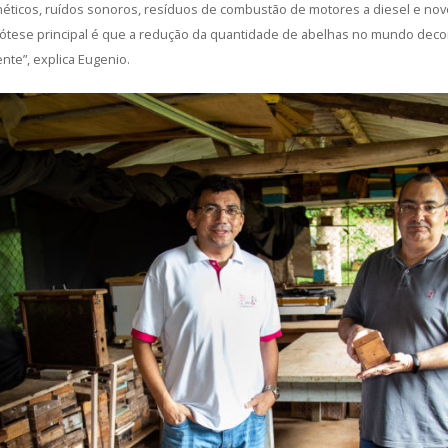
éticos, ruídos sonoros, resíduos de combustão de motores a diesel e nov
pótese principal é que a redução da quantidade de abelhas no mundo deco
te”, explica Eugenio.