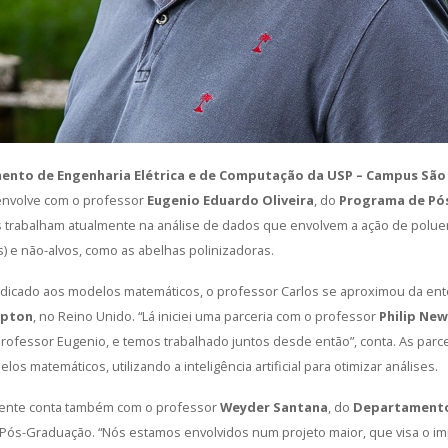
nto de Engenharia Elétrica e de Computação da USP – Campus São 
envolve com o professor
Eugenio Eduardo Oliveira
, do
Programa de Pó
s trabalham atualmente na análise de dados que envolvem a ação de poluen
s) e não-alvos, como as abelhas polinizadoras.
dicado aos modelos matemáticos, o professor Carlos se aproximou da ent
mpton
, no Reino Unido. “Lá iniciei uma parceria com o professor
Philip Ne
rofessor Eugenio, e temos trabalhado juntos desde então”, conta. As parce
s matemáticos, utilizando a inteligência artificial para otimizar análises.
mente conta também com o professor
Weyder Santana
, do
Departamento
Pós-Graduação. “Nós estamos envolvidos num projeto maior, que visa o i