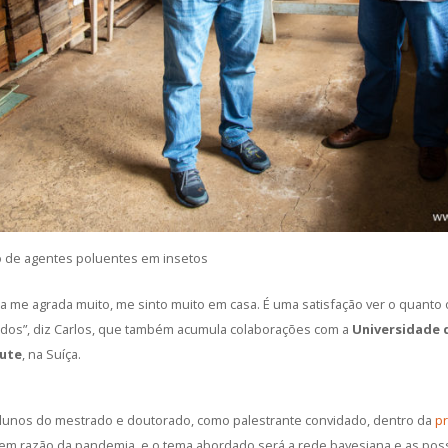
o de agentes poluentes em insetos
a me agrada muito, me sinto muito em casa. É uma satisfação ver o quan
os”, diz Carlos, que também acumula colaborações com a
Universidade 
tute
, na Suíça.
 alunos do mestrado e doutorado, como palestrante convidado, dentro da
p
 em razão da pandemia, e o tema abordado será a rede bayesiana e as poss