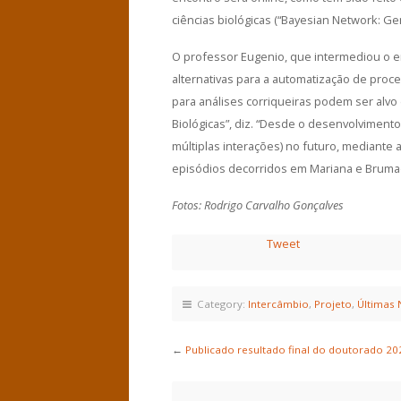
ciências biológicas (“Bayesian Network: Ge
O professor Eugenio, que intermediou o e
alternativas para a automatização de pro
para análises corriqueiras podem ser alvo
Biológicas”, diz. “Desde o desenvolvimen
múltiplas interações) no futuro, mediant
episódios decorridos em Mariana e Brumad
Fotos: Rodrigo Carvalho Gonçalves
Tweet
Category:
Intercâmbio
,
Projeto
,
Últimas 
←
Publicado resultado final do doutorado 20