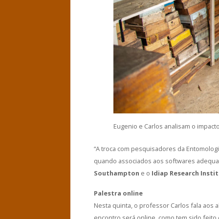
Eugenio e Carlos analisam o impact
“A troca com pesquisadores da Entomologi
quando associados aos softwares adequad
Southampton
e o
Idiap Research Insti
Palestra online
Nesta quinta, o professor Carlos fala aos
encontro será online, como tem sido feito