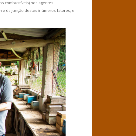
os combustíveis) nos agentes
rre da junção destes inúmeros fatores, e