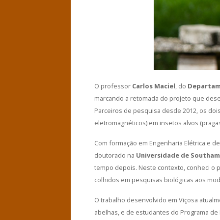
O professor
Carlos Maciel
, do
Departame
marcando a retomada do projeto que des
Parceiros de pesquisa desde 2012, os doi
eletromagnéticos) em insetos alvos (praga
Com formação em Engenharia Elétrica e de
doutorado na
Universidade de Southa
tempo depois. Neste contexto, conheci o p
colhidos em pesquisas biológicas aos modelo
O trabalho desenvolvido em Viçosa atual
abelhas, e de estudantes do Programa de 