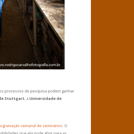
to os processos de pesquisa podem ganhar
de Stuttgart
, a
Universidade de
rogramação semanal de seminários
. O
ibilidades que ela pode abrir para as