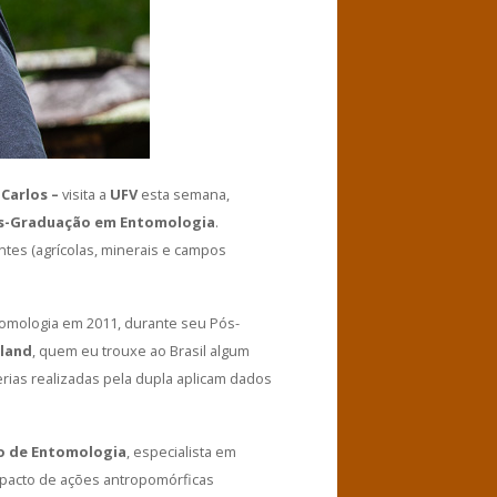
Carlos –
visita a
UFV
esta semana,
s-Graduação em Entomologia
.
tes (agrícolas, minerais e campos
omologia em 2011, durante seu Pós-
wland
, quem eu trouxe ao Brasil algum
rias realizadas pela dupla aplicam dados
 de Entomologia
, especialista em
mpacto de ações antropomórficas