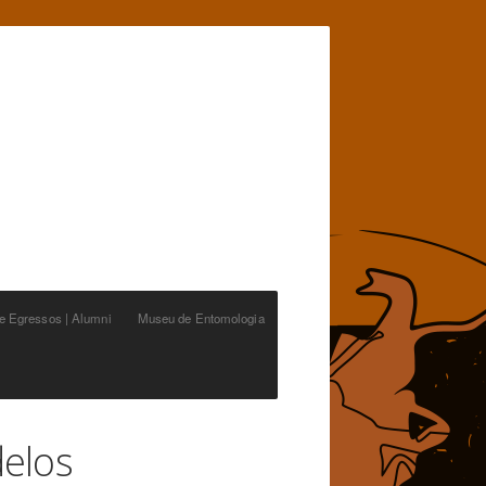
de Egressos | Alumni
Museu de Entomologia
delos