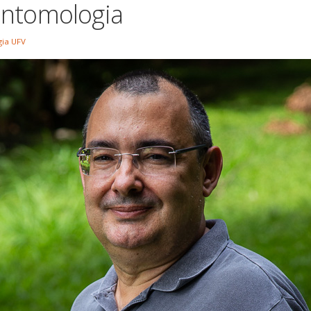
Entomologia
ia UFV