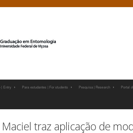
 | Entry
Para estudantes | For students
Pesquisa | Research
Portal 






 Maciel traz aplicação de mo