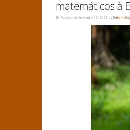
matemáticos à 
Posted on fevereiro 10, 2021 by
Entomolog