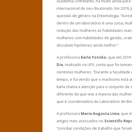
Academia. Entretanto, há muito ainda para s
internacional de seu doutorado. Em 2019, J
questão de gênero na Entomologia. “Acred
dentro de um laboratório é uma coisa, mul
redução das mulheres às habilidades man
mulheres com habilidades de gestão, orató
discutiam hipóteses ainda melhor.”
A professora
Karla Yotoko
, que em 2019 
Dia
, realizado na UFV, conta que foi toma
cientistas mulheres. “Durante a faculdade
tempo, e fui vendo que o machismo está aí
Karla chama a atenção para o conjunto de 
diferente da que vive a maioria das mulhe
que é coordenadora do Laboratório de Bio
A professora
Maria Augusta Lima
, que 
artigos mais acessados no
Scientific Rep
“conciliar condições de trabalho que fora