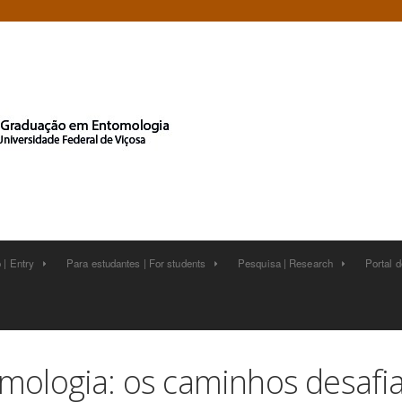
 | Entry
Para estudantes | For students
Pesquisa | Research
Portal 






mologia: os caminhos desafia