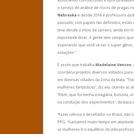
o serviço de análise de riscos de pragas n
Nebraska
e desde 2016 é professora da
passado, com papéis tão definidos, estão
teve desde o início da carreira, ainda em
importante dizer. A gente tem sempre que
esperando que você vá ser o super gênio,
soluções.”
É assim que trabalha
Madelaine Venzon
,
coordena projetos diversos voltados para 
em diversas cidades da Zona da Mata. “Tiv
mulheres fantásticas”, diz ela, citando as 
“Elem, que foi minha estagiária, bolsista
na condução dos experimentos”, destaca a
“Fazer ciência é desafiador no Brasil, nã
PPG. “Gastamos muito tempo em atividades 
as mulheres é o equilíbrio da vida profis