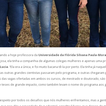
uando a hoje professora da
Universidade da Flórida
Silvana Paula-Mor
içosa, ela tinha a companhia de algumas colegas mulheres e apenas uma pr
 Lucia
. “Ela era a única, e foi muito bacana tê-la por perto. Ela tinha já naq
muitas outras grandes cientistas passaram pelo programa, e outras chegara
0% das vagas ofertadas em ambos os cursos, de mestrado e doutorado, sã
e teses de grande impacto, como também levam o nome do programa aos g
o respeito por todos os desafios que nós mulheres enfrentamos, mas a gen
ue nos dão a capacidade de ir adiante”, acredita Silvana, que depois do 