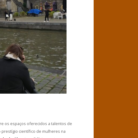
e os espaços oferecidos a talentos de
restígio científico de mulheres na