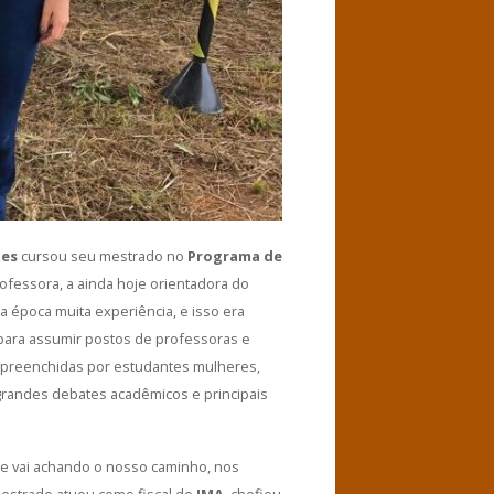
aes
cursou seu mestrado no
Programa de
ofessora, a ainda hoje orientadora do
uela época muita experiência, e isso era
m para assumir postos de professoras e
o preenchidas por estudantes mulheres,
randes debates acadêmicos e principais
te vai achando o nosso caminho, nos
mestrado atuou como fiscal do
IMA
, chefiou