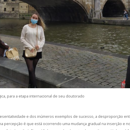
gica, para a etapa internacional de seu doutorado
resentatividade e dos inúmeros exemplos de sucesso, a desproporção entr
a percepção é que está ocorrendo uma mudança gradual na inserção e no p