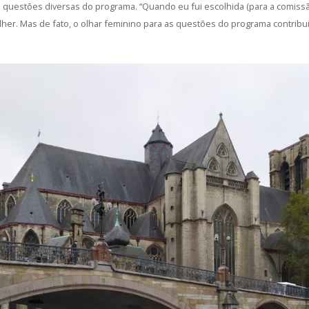
 questões diversas do programa. “Quando eu fui escolhida (para a comissão)
lher. Mas de fato, o olhar feminino para as questões do programa contrib