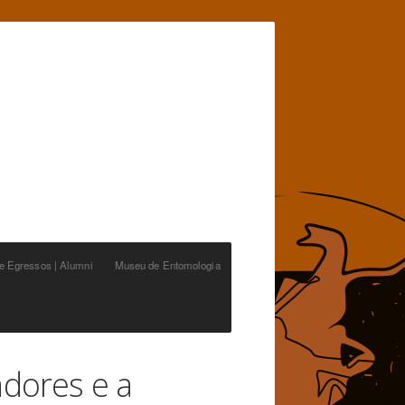
de Egressos | Alumni
Museu de Entomologia
dores e a