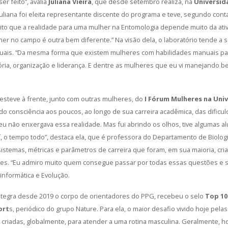
er feito”, avalia
Juliana Vieira
, que desde setembro realiza, na
Universid
uliana foi eleita representante discente do programa e teve, segundo conta
ito que a realidade para uma mulher na Entomologia depende muito da at
her no campo é outra bem diferente.” Na visão dela, o laboratório tende a
uais. “Da mesma forma que existem mulheres com habilidades manuais pa
ria, organização e liderança. E dentre as mulheres que eu vi manejando b
esteve à frente, junto com outras mulheres, do
I Fórum Mulheres na Uni
ndo consciência aos poucos, ao longo de sua carreira acadêmica, das dific
 eu não enxergava essa realidade. Mas fui abrindo os olhos, tive algumas 
, o tempo todo”, destaca ela, que é professora do Departamento de Biolog
sistemas, métricas e parâmetros de carreira que foram, em sua maioria, c
res. “Eu admiro muito quem consegue passar por todas essas questões e se 
informática e Evolução.
integra desde 2019 o corpo de orientadores do PPG, recebeu o selo
Top 10
ort
s, periódico do grupo Nature. Para ela, o maior desafio vivido hoje pela
m criadas, globalmente, para atender a uma rotina masculina. Geralmente, 