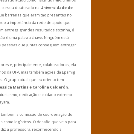
, cursou doutorado na
Universidade de
 que barreiras que eram tão presentes no
ndo a importância da rede de apoio que
uém entrega grandes resultados sozinha, é
ção é uma palavra chave. Ninguém está
de pessoas que juntas conseguem entregar
ores e, principalmente, colaboradoras, ela
tórios da UFV, mas também ações da Epamig
s. O grupo atual que eu oriento tem
Jessica Martins e Carolina Calderón
.
 entusiasmo, dedicação e cuidado extremo
ayara.
rar também a comissão de coordenação do
s como logísticos. O desafio que vejo para
, diz a professora, reconhecendo a