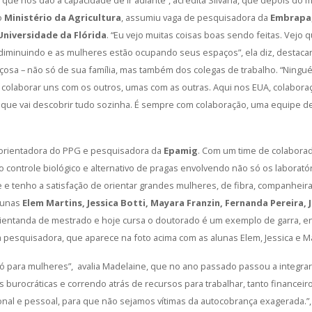
o
Ministério da Agricultura
, assumiu vaga de pesquisadora da
Embrapa
Universidade da Flórida
. “Eu vejo muitas coisas boas sendo feitas. Vejo
 diminuindo e as mulheres estão ocupando seus espaços”, ela diz, destaca
 Viçosa – não só de sua família, mas também dos colegas de trabalho. “Ning
 colaborar uns com os outros, umas com as outras. Aqui nos EUA, colabora
 que vai descobrir tudo sozinha. É sempre com colaboração, uma equipe 
 orientadora do PPG e pesquisadora da
Epamig
. Com um time de colaborad
o controle biológico e alternativo de pragas envolvendo não só os labora
e e tenho a satisfação de orientar grandes mulheres, de fibra, companheira
alunas
Elem Martins, Jessica Botti, Mayara Franzin, Fernanda Pereira, 
, orientanda de mestrado e hoje cursa o doutorado é um exemplo de garra,
 pesquisadora, que aparece na foto acima com as alunas Elem, Jessica e M
o só para mulheres”, avalia Madelaine, que no ano passado passou a integ
burocráticas e correndo atrás de recursos para trabalhar, tanto financeiro
sional e pessoal, para que não sejamos vítimas da autocobrança exagerada.”