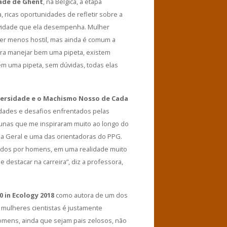
ade de Ghent
, na Bélgica, a etapa
, ricas oportunidades de refletir sobre a
ividade que ela desempenha. Mulher
 ser menos hostil, mas ainda é comum a
ra manejar bem uma pipeta, existem
em uma pipeta, sem dúvidas, todas elas
versidade e o Machismo Nosso de Cada
uldades e desafios enfrentados pelas
alunas que me inspiraram muito ao longo do
ia Geral e uma das orientadoras do PPG.
riados por homens, em uma realidade muito
destacar na carreira”, diz a professora,
0 in Ecology 2018
como autora de um dos
s mulheres cientistas é justamente
homens, ainda que sejam pais zelosos, não