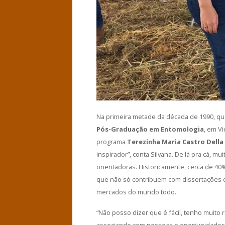
Na primeira metade da década de 1990, q
Pós-Graduação em Entomologia
, em V
programa
Terezinha Maria Castro Della
inspirador”, conta Silvana. De lá pra cá, 
orientadoras. Historicamente, cerca de 4
que não só contribuem com dissertações 
mercados do mundo todo.
“Não posso dizer que é fácil, tenho muit
associando com pessoas e oportunidades q