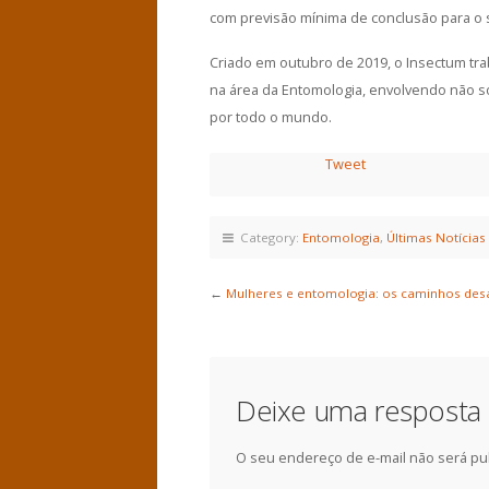
com previsão mínima de conclusão para o 
Criado em outubro de 2019, o Insectum tra
na área da Entomologia, envolvendo não s
por todo o mundo.
Tweet
Category:
Entomologia
,
Últimas Notícias
←
Mulheres e entomologia: os caminhos desa
Deixe uma resposta
O seu endereço de e-mail não será pu