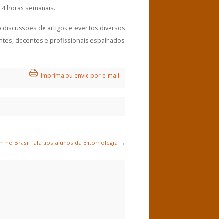
 4 horas semanais.
o discussões de artigos e eventos diversos
ntes, docentes e profissionais espalhados
Imprima ou envie por e-mail
no Brasil fala aos alunos da Entomologia
→