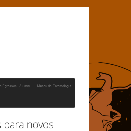
de Egressos | Alumni
Museu de Entomologia
s para novos