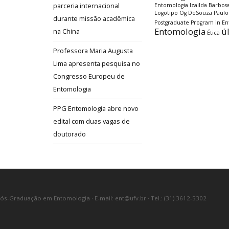
parceria internacional
Entomologia
Izailda Barbos
Logotipo
Og DeSouza
Paulo
durante missão acadêmica
Postgraduate Program in E
Entomologia
ú
na China
Ética
Professora Maria Augusta
Lima apresenta pesquisa no
Congresso Europeu de
Entomologia
PPG Entomologia abre novo
edital com duas vagas de
doutorado
Pós-Graduação em Entomologia · E-mail: ent@ufv.br · Tel.: (31) 3612-5302