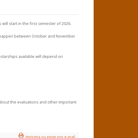
ill start in the first semester of 2026.
ill happen between October and November
olarships available will depend on
about the evaluations and other important
Imprima ou envie por e-mail