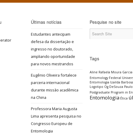
u
Últimas notícias
Pesquise no site
Estudantes antecipam
defesa da dissertação e
ingresso no doutorado,
ampliando oportunidade
Tags
para novos mestrandos
Aline Rafaela Moura Garcia
Eugênio Oliveira fortalece
Entomology
Federal Univers
parceria internacional
Entomologia
Izailda Barbos
Logotipo
Og DeSouza
Paulo
durante missão acadêmica
Postgraduate Program in E
Entomologia
ú
na China
Ética
Professora Maria Augusta
Lima apresenta pesquisa no
Congresso Europeu de
Entomologia