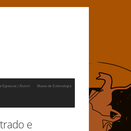
de Egressos | Alumni
Museu de Entomologia
trado e