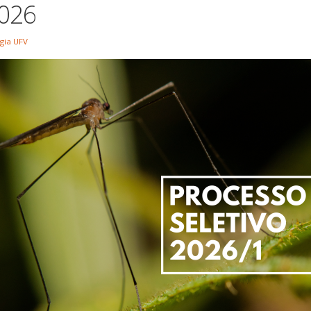
026
gia UFV