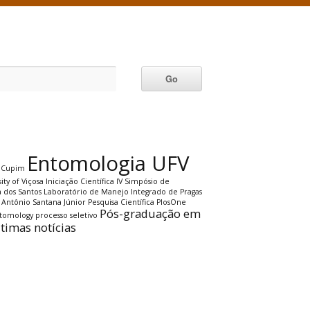
Entomologia UFV
Cupim
ity of Viçosa
Iniciação Científica
IV Simpósio de
a dos Santos
Laboratório de Manejo Integrado de Pragas
 Antônio Santana Júnior
Pesquisa Científica
PlosOne
Pós-graduação em
ntomology
processo seletivo
ltimas notícias