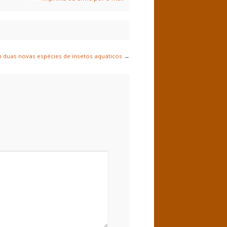
duas novas espécies de insetos aquáticos
→