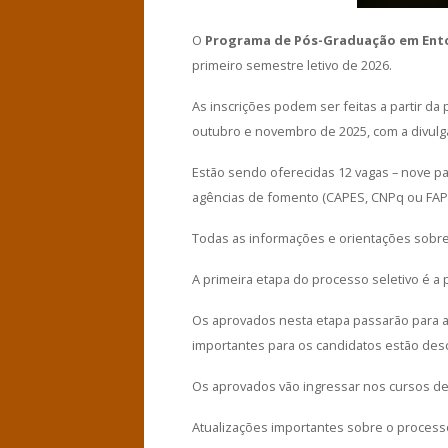
O
Programa de Pós-Graduação em Ent
primeiro semestre letivo de 2026.
As inscrições podem ser feitas a partir d
outubro e novembro de 2025, com a divulg
Estão sendo oferecidas 12 vagas – nove pa
agências de fomento (CAPES, CNPq ou FA
Todas as informações e orientações sobre
A primeira etapa do processo seletivo é a 
Os aprovados nesta etapa passarão para a
importantes para os candidatos estão descr
Os aprovados vão ingressar nos cursos d
Atualizações importantes sobre o process