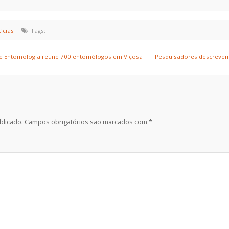
ícias
Tags:
 de Entomologia reúne 700 entomólogos em Viçosa
Pesquisadores descrevem 
blicado.
Campos obrigatórios são marcados com
*