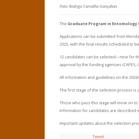
Foto: Rodrigo Carvalho Gonçalves
The
Graduate Program in Entomology
h
Applications can be submitted from Monda
2025, with the final results scheduled to
12 candidates can be selected—nine for th
approval by the funding agencies (CAPES, 
All information and guidelines on the 202
The first stage of the selection process is
Those who pass this stage will move on to
information for candidates are described in
Important updates about the selection pr
Tweet