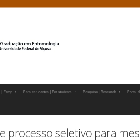
 | Entry
Para estudantes | For students
Pesquisa | Research
Portal 






e processo seletivo para mes