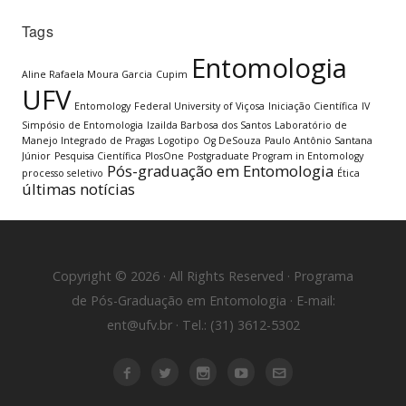
Tags
Entomologia
Aline Rafaela Moura Garcia
Cupim
UFV
Entomology
Federal University of Viçosa
Iniciação Científica
IV
Simpósio de Entomologia
Izailda Barbosa dos Santos
Laboratório de
Manejo Integrado de Pragas
Logotipo
Og DeSouza
Paulo Antônio Santana
Júnior
Pesquisa Científica
PlosOne
Postgraduate Program in Entomology
Pós-graduação em Entomologia
processo seletivo
Ética
últimas notícias
Copyright © 2026 · All Rights Reserved · Programa
de Pós-Graduação em Entomologia · E-mail:
ent@ufv.br · Tel.: (31) 3612-5302