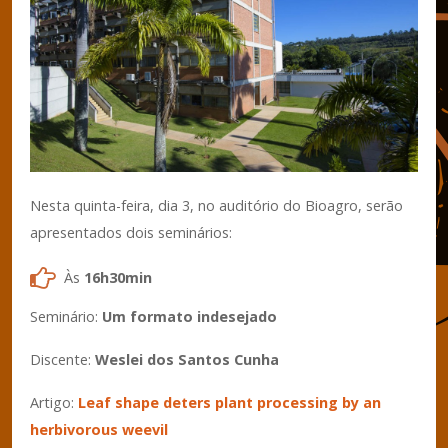
Nesta quinta-feira, dia 3, no auditório do Bioagro, serão
apresentados dois seminários:
Às
16h30min
Seminário:
Um formato indesejado
Discente:
Weslei dos Santos Cunha
Artigo:
Leaf shape deters plant processing by an
herbivorous weevil