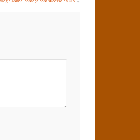
isiologia Animal começa com sucesso na UFV
→