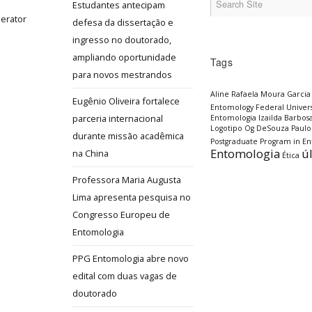
Estudantes antecipam
defesa da dissertação e
ingresso no doutorado,
ampliando oportunidade
Tags
para novos mestrandos
Aline Rafaela Moura Garcia
Eugênio Oliveira fortalece
Entomology
Federal Univers
parceria internacional
Entomologia
Izailda Barbos
Logotipo
Og DeSouza
Paulo
durante missão acadêmica
Postgraduate Program in E
Entomologia
ú
na China
Ética
Professora Maria Augusta
Lima apresenta pesquisa no
Congresso Europeu de
Entomologia
PPG Entomologia abre novo
edital com duas vagas de
doutorado