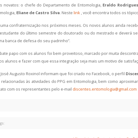
s novatos: o chefe do Departamento de Entomologia,
Eraldo Rodrigues
omologia,
Eliane de Castro Silva
. Neste
link
, você encontra todos os tópi
o de uma confraternização nos próximos meses. Os novos alunos ainda rece
 estudante do último semestre do doutorado ou do mestrado e deverá ser
 na banca de defesa do seu padrinho”.
bate papo com os alunos foi bem proveitoso, marcado por muita descontr
r os alunos e fazer com que essa integração seja mais um motivo de satisf
José Augusto Roxinol informam que foi criado no Facebook, o perfil
Disce
s relacionadas às atividades do PPG em Entomologia, bem como aproximar
ato com os representantes pelo e-mail
discentes.entomologia@gmail.com
gs: