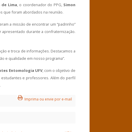
 de Lima
, o coordenador do PPG,
Simon
cos que foram abordados na reunião.
beram a missão de encontrar um “padrinho”
 apresentado durante a confraternização.
ação e troca de informações. Destacamos a
ação e qualidade em nosso programa”.
ntes Entomologia UFV
, com o objetivo de
 estudantes e professores. Além do perfil
.
Imprima ou envie por e-mail