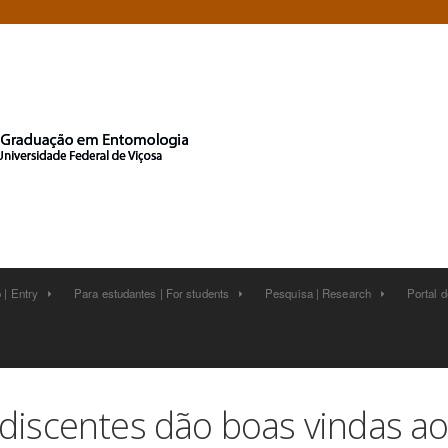
 | Entry
Para estudantes | For students
Pesquisa | Research
Portal 






discentes dão boas vindas ao