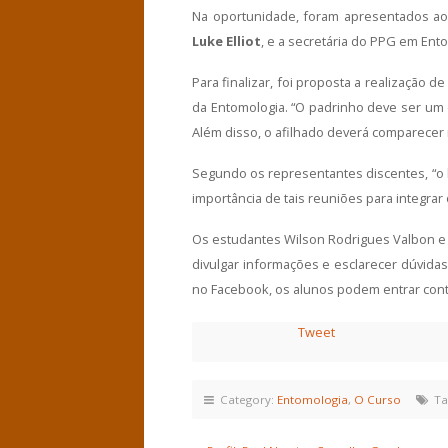
Na oportunidade, foram apresentados ao
Luke Elliot
, e a secretária do PPG em Ent
Para finalizar, foi proposta a realizaçã
da Entomologia. “O padrinho deve ser um
Além disso, o afilhado deverá comparecer
Segundo os representantes discentes, “o 
importância de tais reuniões para integra
Os estudantes Wilson Rodrigues Valbon e 
divulgar informações e esclarecer dúvida
no Facebook, os alunos podem entrar cont
Tweet
Category:
Entomologia
,
O Curso
Ta