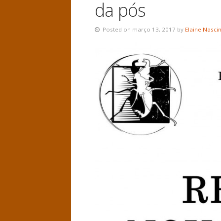
da pós
Posted on março 13, 2017 by
Elaine Nasc