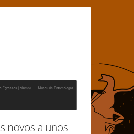
de Egressos | Alumni
Museu de Entomologia
s novos alunos