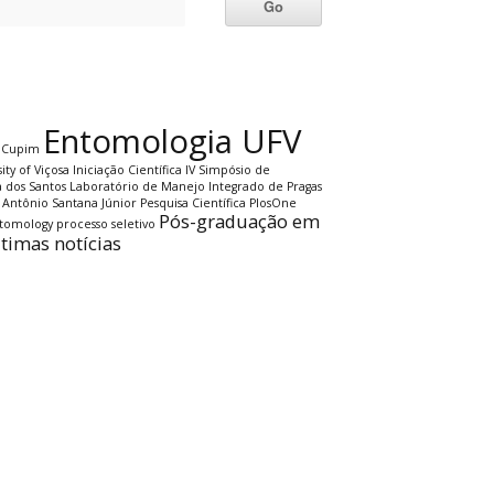
Entomologia UFV
Cupim
ity of Viçosa
Iniciação Científica
IV Simpósio de
a dos Santos
Laboratório de Manejo Integrado de Pragas
 Antônio Santana Júnior
Pesquisa Científica
PlosOne
Pós-graduação em
ntomology
processo seletivo
ltimas notícias