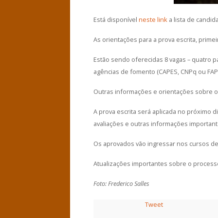
Está disponível
neste link
a lista de candid
As orientações para a prova escrita, prime
Estão sendo oferecidas 8 vagas – quatro p
agências de fomento (CAPES, CNPq ou FA
Outras informações e orientações sobre o
A prova escrita será aplicada no próximo d
avaliações e outras informações importante
Os aprovados vão ingressar nos cursos d
Atualizações importantes sobre o process
Foto: Frederico Salles
Tweet