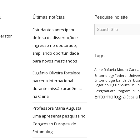
u
Últimas notícias
Pesquise no site
Estudantes antecipam
defesa da dissertação e
ingresso no doutorado,
ampliando oportunidade
Tags
para novos mestrandos
Aline Rafaela Moura Garcia
Eugênio Oliveira fortalece
Entomology
Federal Univers
parceria internacional
Entomologia
Izailda Barbos
Logotipo
Og DeSouza
Paulo
durante missão acadêmica
Postgraduate Program in E
Entomologia
ú
na China
Ética
Professora Maria Augusta
Lima apresenta pesquisa no
Congresso Europeu de
Entomologia