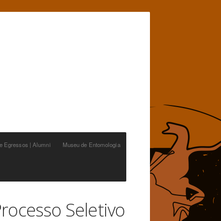
de Egressos | Alumni
Museu de Entomologia
Processo Seletivo