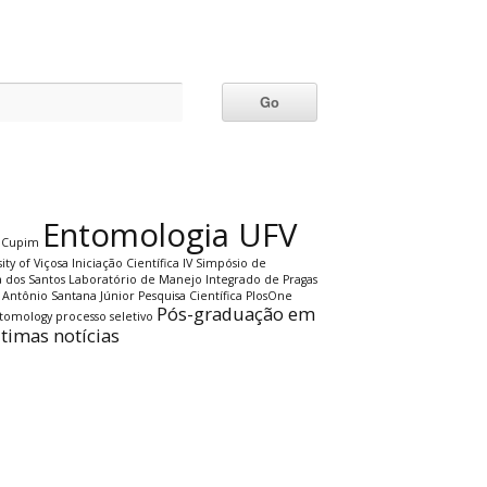
Entomologia UFV
Cupim
ity of Viçosa
Iniciação Científica
IV Simpósio de
a dos Santos
Laboratório de Manejo Integrado de Pragas
 Antônio Santana Júnior
Pesquisa Científica
PlosOne
Pós-graduação em
ntomology
processo seletivo
ltimas notícias