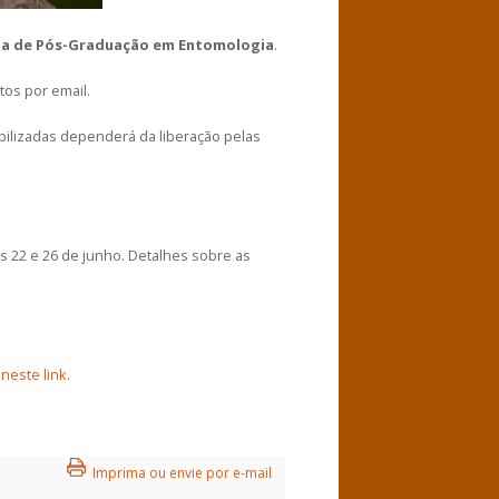
a de Pós-Graduação em Entomologia
.
tos por email.
bilizadas dependerá da liberação pelas
as 22 e 26 de junho. Detalhes sobre as
s
neste link
.
Imprima ou envie por e-mail