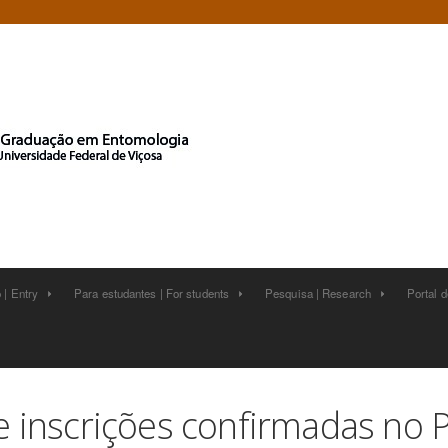
 | Entry
Para estudantes | For students
Pesquisa | Research
Portal 






de inscrições confirmadas no 