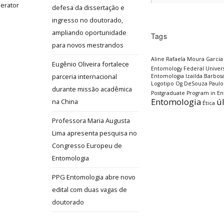
defesa da dissertação e
ingresso no doutorado,
ampliando oportunidade
Tags
para novos mestrandos
Aline Rafaela Moura Garcia
Eugênio Oliveira fortalece
Entomology
Federal Univers
parceria internacional
Entomologia
Izailda Barbos
Logotipo
Og DeSouza
Paulo
durante missão acadêmica
Postgraduate Program in E
Entomologia
ú
na China
Ética
Professora Maria Augusta
Lima apresenta pesquisa no
Congresso Europeu de
Entomologia
PPG Entomologia abre novo
edital com duas vagas de
doutorado