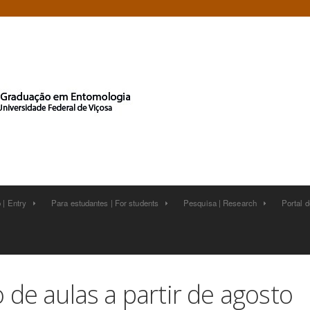
 | Entry
Para estudantes | For students
Pesquisa | Research
Portal 






o de aulas a partir de agosto