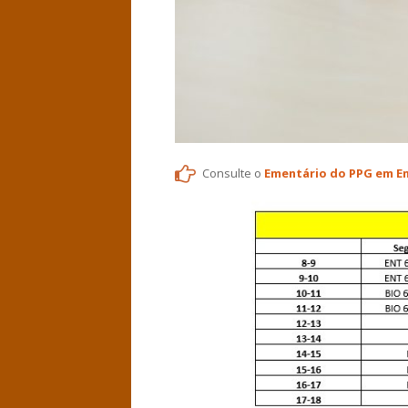
Consulte o
Ementário do PPG em E