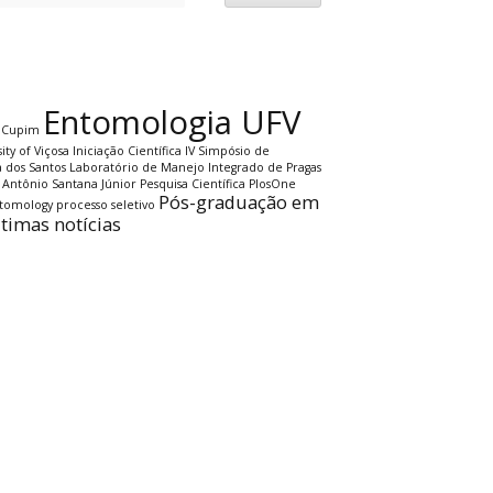
Entomologia UFV
Cupim
ity of Viçosa
Iniciação Científica
IV Simpósio de
a dos Santos
Laboratório de Manejo Integrado de Pragas
 Antônio Santana Júnior
Pesquisa Científica
PlosOne
Pós-graduação em
ntomology
processo seletivo
ltimas notícias