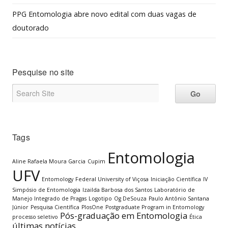
PPG Entomologia abre novo edital com duas vagas de
doutorado
Pesquise no site
Tags
Entomologia
Aline Rafaela Moura Garcia
Cupim
UFV
Entomology
Federal University of Viçosa
Iniciação Científica
IV
Simpósio de Entomologia
Izailda Barbosa dos Santos
Laboratório de
Manejo Integrado de Pragas
Logotipo
Og DeSouza
Paulo Antônio Santana
Júnior
Pesquisa Científica
PlosOne
Postgraduate Program in Entomology
Pós-graduação em Entomologia
processo seletivo
Ética
últimas notícias